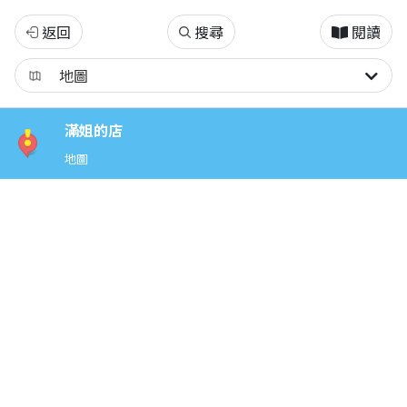
2023
返回
搜尋
閱讀
苗
栗
滿姐的店
獅
地圖
潭
仙
草
花
節