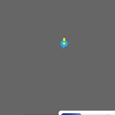
鹿兒島水豚生態園區
貓仔坑休閒農場
呆風草原
里德部落
佳樂水瀑布