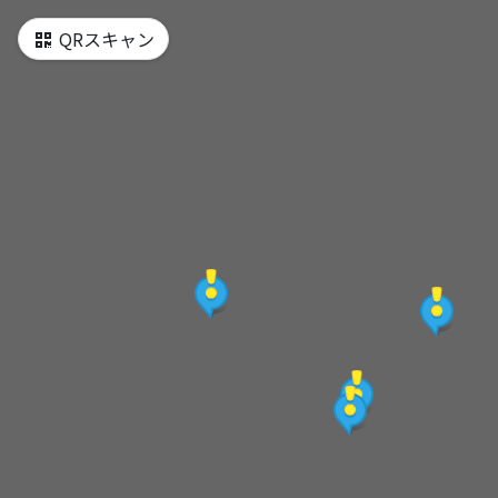
QRスキャン
鵝鑾鼻燈塔
龍盤公園
屏東海生館
墾丁大街
白沙灣
社頂公園
梅花鹿生態園區