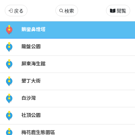
墾
戻る
検索
閲覧
丁
鵝鑾鼻燈塔
國
龍盤公園
家
屏東海生館
公
墾丁大街
園
白沙灣
社頂公園
梅花鹿生態園區