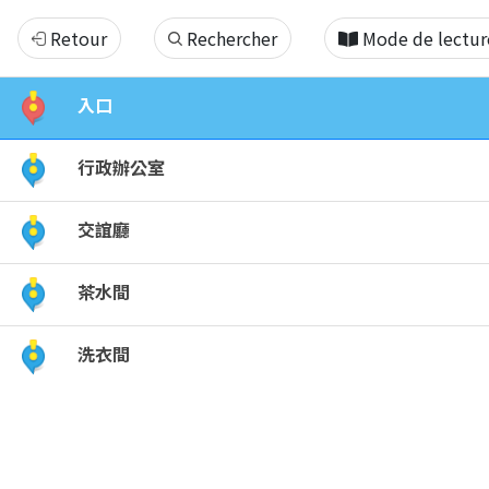
克
Retour
Rechercher
Mode de lectur
難
入口
也
行政辦公室
要
交誼廳
堅
茶水間
強
之
洗衣間
台
東