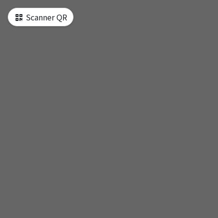
e d‘une seule page
Scanner QR
入口
行政辦公室
交誼廳
茶水間
洗衣間