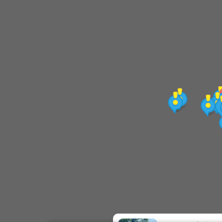
日秋利景觀園藝
三菱園藝種苗園
穗豐園藝資材行(公路花園園藝中心)
好田餐廳
合利園藝 (萇林景觀設計工程有限公司)
綠果庭院/松果植栽
歐風租車
綠美農場