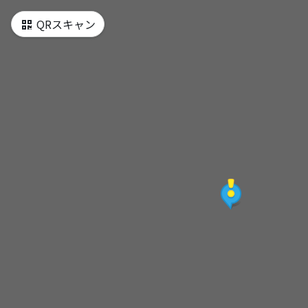
QRスキャン
社團法人彰化縣田尾公路花園協會
宗吉農園
隆盛園藝資材有限公司
忠信種苗園
改良園國際企業有限公司/田尾世外桃源休閒農
園
金牌園藝批發中心