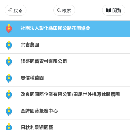
田
戻る
検索
閲覧
尾
社團法人彰化縣田尾公路花園協會
花
宗吉農園
卉
隆盛園藝資材有限公司
一
忠信種苗園
條
街
改良園國際企業有限公司/田尾世外桃源休閒農園
金牌園藝批發中心
日秋利景觀園藝