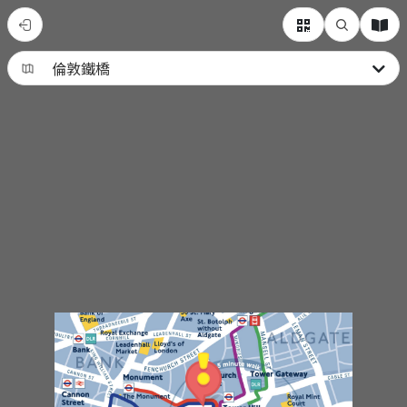
倫
敦
鐵
橋
垮
下
來