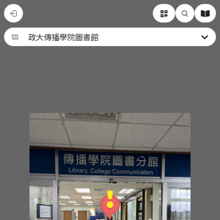
政
大
導
覽