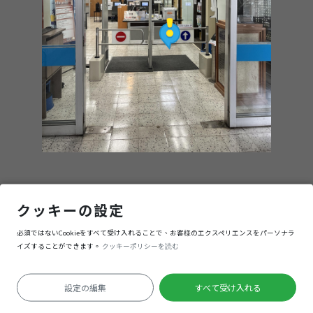
政大傳播學院圖書館
クッキーの設定
必須ではないCookieをすべて受け入れることで、お客様のエクスペリエンスをパーソナラ
入る
イズすることができます。
クッキーポリシーを読む
設定の編集
すべて受け入れる
測位失敗
Keyboard shortcuts
Image may be subject to copyright
Terms