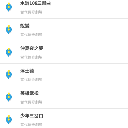
水滸108三部曲
劇
當代傳奇劇場
目
蛻變
當代傳奇劇場
線
仲夏夜之夢
上
當代傳奇劇場
展
浮士德
當代傳奇劇場
英雄武松
當代傳奇劇場
少年三岔口
當代傳奇劇場