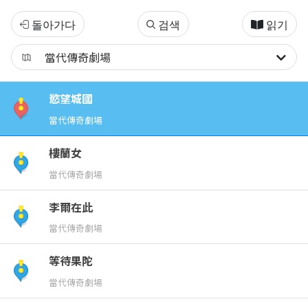
當
돌아가다
검색
읽기
代
傳
慾望城國
奇
當代傳奇劇場
劇
樓蘭女
當代傳奇劇場
場
李爾在此
｜
當代傳奇劇場
精
等待果陀
當代傳奇劇場
選