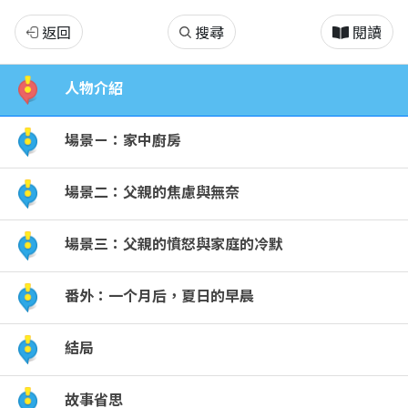
打
返回
搜尋
閱讀
蒼
人物介紹
蠅
場景ㄧ：家中廚房
場景二：父親的焦慮與無奈
場景三：父親的憤怒與家庭的冷默
番外：一个月后，夏日的早晨
結局
故事省思