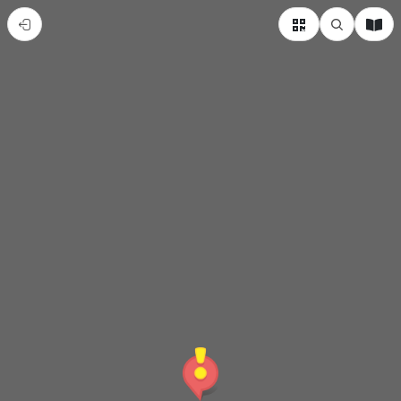
0108
萬
興
國
小