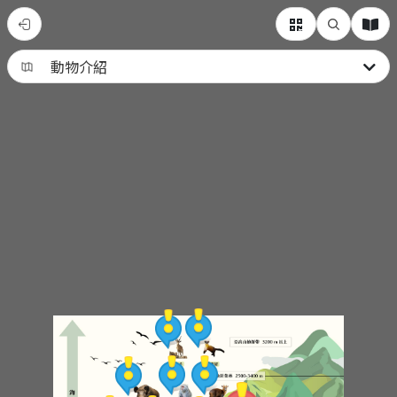
紅
外
線
之
眼：
澳
花
村
動