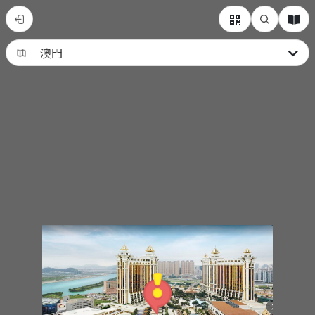
我
的
新
導
覽