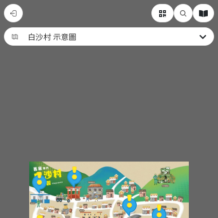
白
沙
社
區