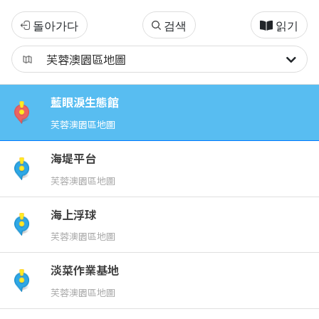
南
돌아가다
검색
읽기
竿-
芙
藍眼淚生態館
蓉
芙蓉澳園區地圖
澳
海堤平台
芙蓉澳園區地圖
海上浮球
芙蓉澳園區地圖
淡菜作業基地
芙蓉澳園區地圖