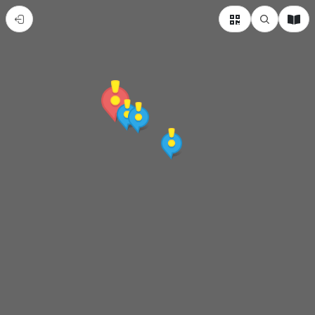
【集
章
導
覽】
金
山
探
險
尋