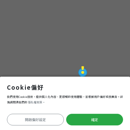
章
之
旅
(贈
獎
活
金山郭花生糖專賣店
Cookie偏好
我們使用Cookie技術，提供個人化內容、更順暢的使用體驗，並根據用戶偏好投放廣告。詳
動
導航
進入
情請閱讀我們的
隱私權政策。
已
開啟偏好設定
確定
定位失敗