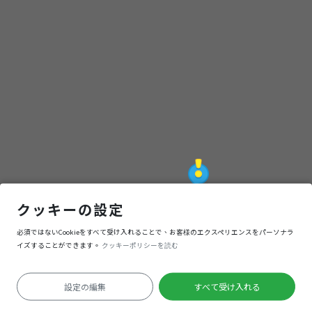
章
之
旅
(贈
獎
活
金山郭花生糖專賣店
クッキーの設定
必須ではないCookieをすべて受け入れることで、お客様のエクスペリエンスをパーソナラ
動
ナビゲーション
入る
イズすることができます。
クッキーポリシーを読む
已
設定の編集
すべて受け入れる
測位失敗