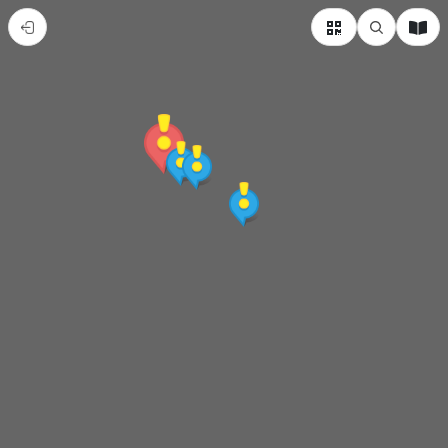
【集
章
導
覽】
金
山
探
險
尋