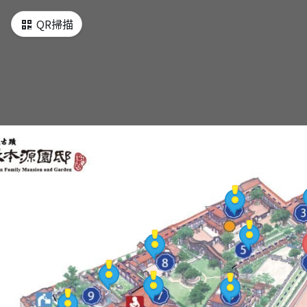
QR掃描
方亭
遙感林本源園邸
汲古書屋
遙感林本源園邸
方鑒齋
遙感林本源園邸
來青閣
遙感林本源園邸