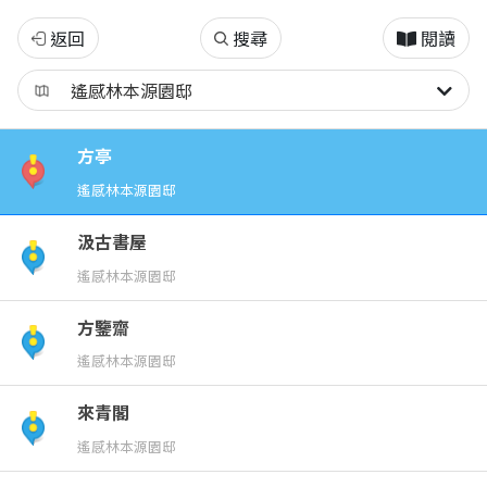
遙
返回
搜尋
閱讀
感
林
方亭
園
遙感林本源園邸
(國
汲古書屋
遙感林本源園邸
語
方鑒齋
版)
遙感林本源園邸
來青閣
遙感林本源園邸