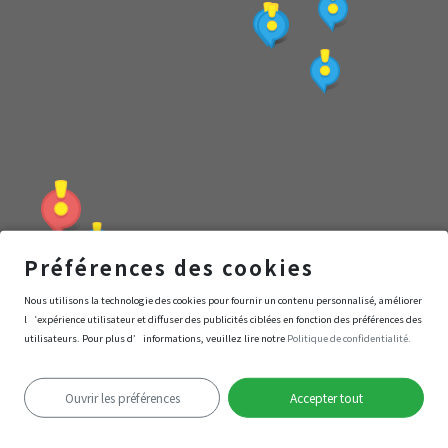
西
撫
今
（憶
昔
Préférences des cookies
撫
左鎮化石園區
Nous utilisons la technologie des cookies pour fournir un contenu personnalisé, améliorer
l‘expérience utilisateur et diffuser des publicités ciblées en fonction des préférences des
今）
utilisateurs. Pour plus d’informations, veuillez lire notre
Politique de confidentialité.
Navigation
Entrer
Ouvrir les préférences
Accepter tout
Échec de la localisation