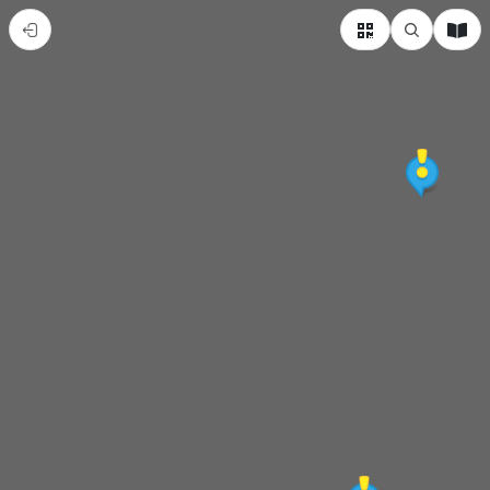
喜
氣
雅
雅
藝
起
尋
古-
憶