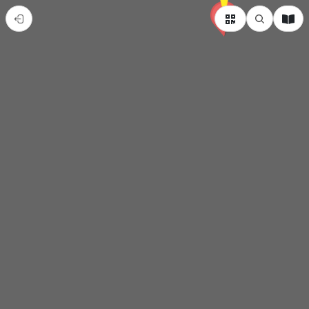
待
走
坪
林-
奉
一
杯
茶，
走