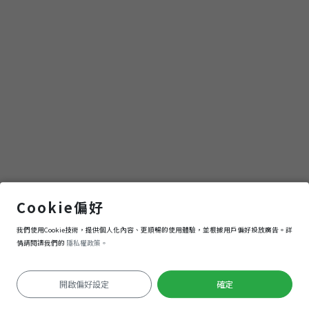
一
段
路，
想
一
段
南山寺
Cookie偏好
我們使用Cookie技術，提供個人化內容、更順暢的使用體驗，並根據用戶偏好投放廣告。詳
記
導航
進入
情請閱讀我們的
隱私權政策。
憶
開啟偏好設定
確定
定位失敗