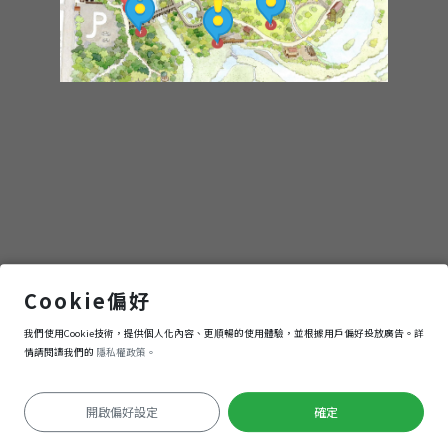
季
Guandu
International
Nature
Art
Festival
白頭翁 Bulbul
Cookie偏好
我們使用Cookie技術，提供個人化內容、更順暢的使用體驗，並根據用戶偏好投放廣告。詳
進入
情請閱讀我們的
隱私權政策。
開啟偏好設定
確定
定位失敗
Keyboard shortcuts
Image may be subject to copyright
Terms