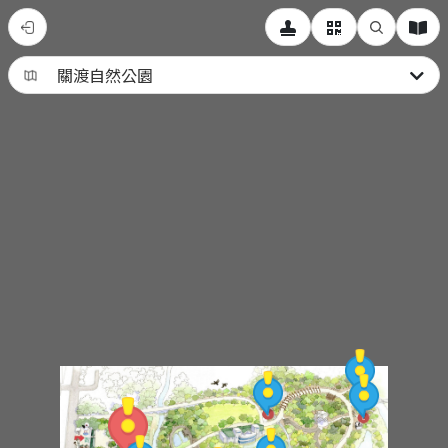
2025
關
渡
國
際
自
然
藝
術