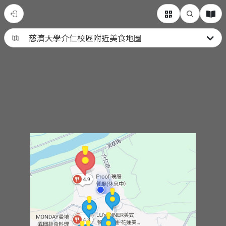
慈
濟
大
學
介
仁
校
區
美