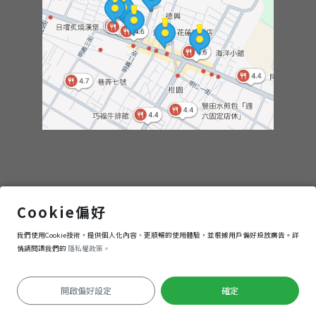
食
筆
記
Proof璞服餐廳
Cookie偏好
我們使用Cookie技術，提供個人化內容、更順暢的使用體驗，並根據用戶偏好投放廣告。詳
進入
情請閱讀我們的
隱私權政策。
開啟偏好設定
確定
定位失敗
Keyboard shortcuts
Image may be subject to copyright
Terms