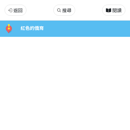
美
返回
搜尋
閱讀
麗
紅色的僑育
的
僑
育
學
校