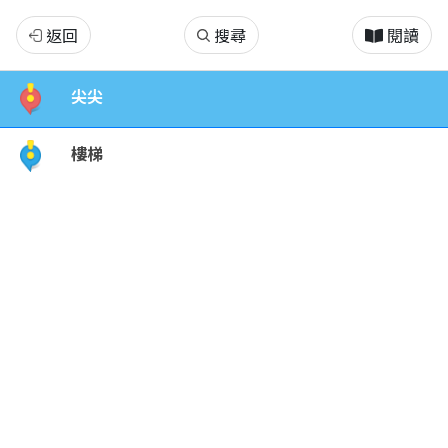
活
返回
搜尋
閱讀
動
尖尖
中
樓梯
心