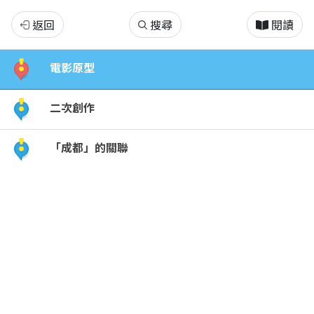
成
返回
搜尋
閱讀
都
電影原型
超
二次創作
人
「成都」的關聯