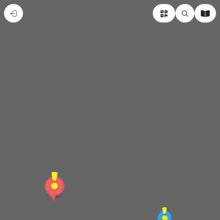
旗
山
的
糖
鐵
發
展