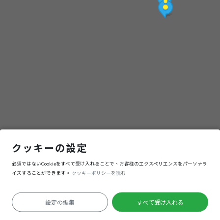
蕃薯藔的進化論
クッキーの設定
必須ではないCookieをすべて受け入れることで、お客様のエクスペリエンスをパーソナラ
ナビゲーション
入る
イズすることができます。
クッキーポリシーを読む
設定の編集
すべて受け入れる
測位失敗