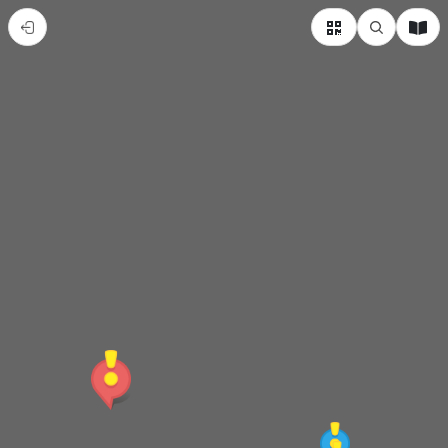
旗
山
的
糖
鐵
發
展