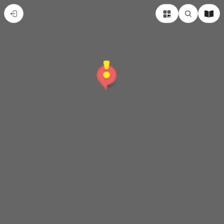
臺
大
地
質
化
石
導
覽