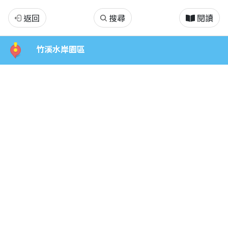
竹
返回
搜尋
閱讀
溪
竹溪水岸園區
水
岸
園
區