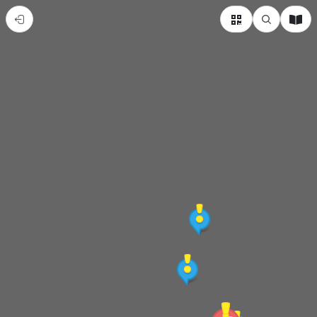
帶
你
暢
遊
台
中
新
社