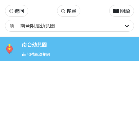
南
返回
搜尋
閱讀
台
幼
南台幼兒園
保
南台附屬幼兒園
系