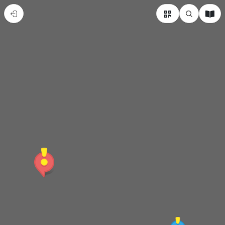
旗
山
孔
廟