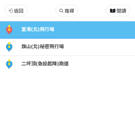
旗
返回
搜尋
閱讀
美
里港(北)飛行場
地
旗山(北)秘密飛行場
區
二坪頂(急設起降)跑道
日
遺
飛
行
場