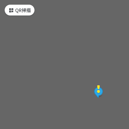
QR掃描
里港(北)飛行場
旗山(北)秘密飛行場
二坪頂(急設起降)跑道