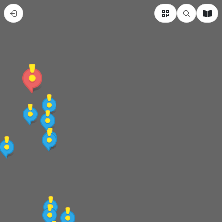
秀
姑
巒
溪
與
193
縣
道
文