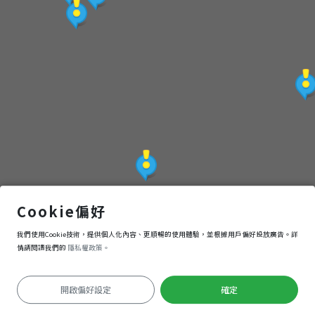
化
之
旅
泛舟中心 Malo Tamina
Cookie偏好
我們使用Cookie技術，提供個人化內容、更順暢的使用體驗，並根據用戶偏好投放廣告。詳
導航
進入
情請閱讀我們的
隱私權政策。
開啟偏好設定
確定
定位失敗