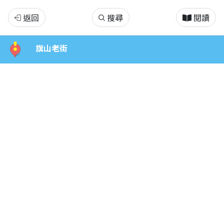
旗
返回
搜尋
閱讀
山
旗山老街
老
街