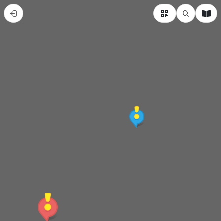
旗
山
在
地
推
薦
美
食