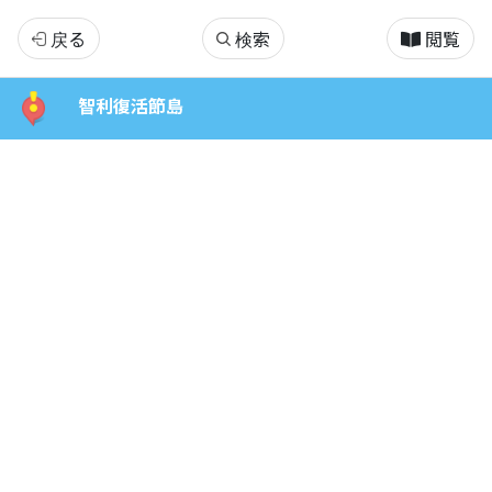
智
戻る
検索
閲覧
利
智利復活節島
復
活
節
島