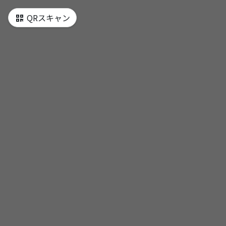
QRスキャン
智利復活節島