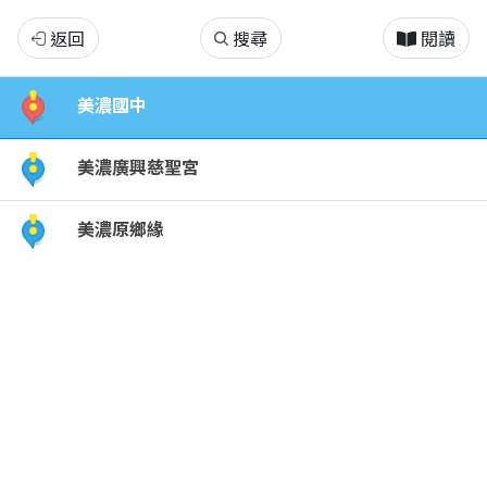
美
返回
搜尋
閱讀
濃
美濃國中
景
美濃廣興慈聖宮
點
美濃原鄉緣
介
紹