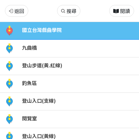
碧
返回
搜尋
閱讀
湖
國立台灣戲曲學院
公
九曲橋
園
登山步道(黃.紅線)
綠
釣魚區
地
登山入口(支線)
閱覽室
登山入口(黃線)