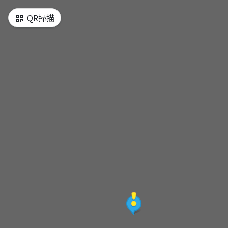
QR掃描
國立台灣戲曲學院
九曲橋
登山步道(黃.紅線)
釣魚區
登山入口(支線)
閱覽室
登山入口(黃線)