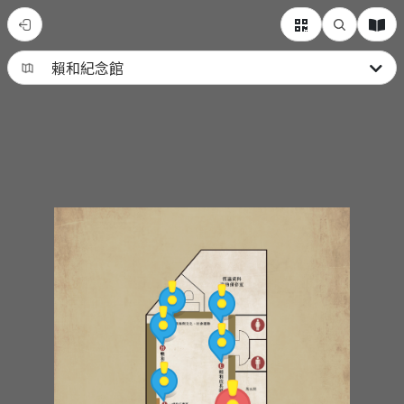
賴
和
紀
念
館