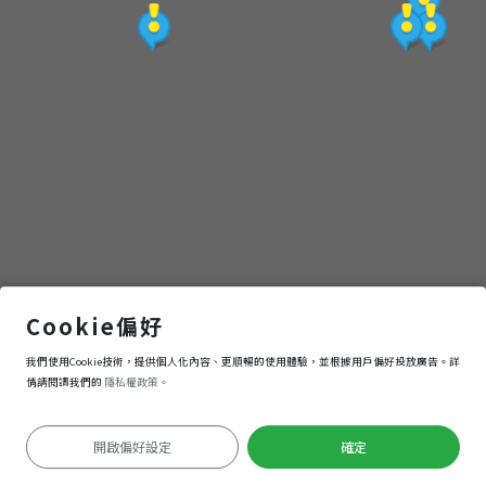
北
角
電
子
集
章
福隆海水浴場
Cookie偏好
我們使用Cookie技術，提供個人化內容、更順暢的使用體驗，並根據用戶偏好投放廣告。詳
活
導航
進入
情請閱讀我們的
隱私權政策。
動
開啟偏好設定
確定
定位失敗