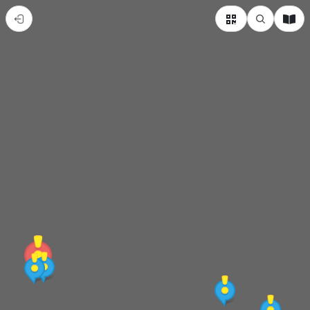
2021
福
隆
生
活
節
騎
遇
東