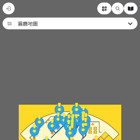
數
據
科
學
之
物
聯
網