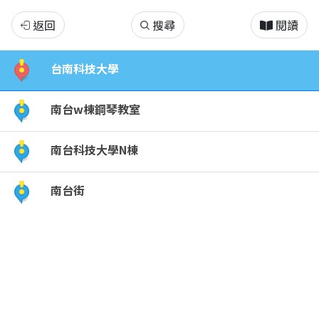
南
返回
搜尋
閱讀
台
台南科技大學
街
南台w棟鋼琴教室
美
南台科技大學N棟
食
南台街