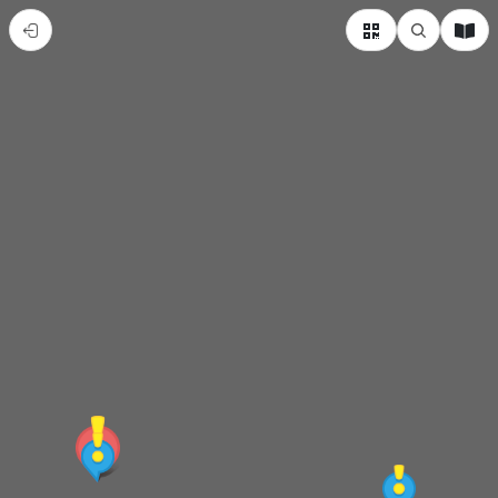
奇
美
博
物
館
介
紹
導
覽