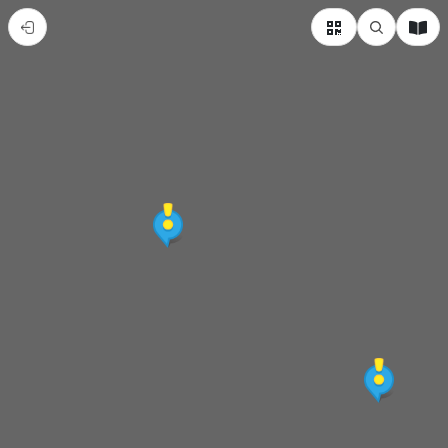
嘉
義
之
旅