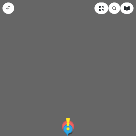
臺
南
左
鎮
化
石
園
區