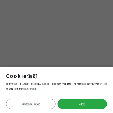
臺南左鎮化石園區
Cookie偏好
我們使用Cookie技術，提供個人化內容、更順暢的使用體驗，並根據用戶偏好投放廣告。詳
導航
進入
情請閱讀我們的
隱私權政策。
開啟偏好設定
確定
定位失敗