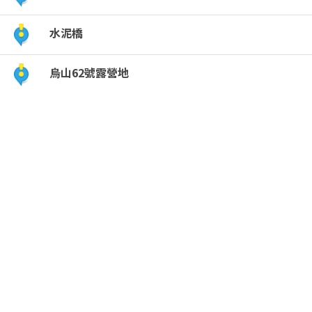
水泥橋
烏山62號露營地