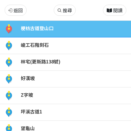
梗
返回
搜尋
閱讀
枋
梗枋古道登山口
古
峻工石階刻石
道-
林宅(更新路138號)
哲
好漢坡
學
之
Z字坡
路
坪溪古道1
望龜山