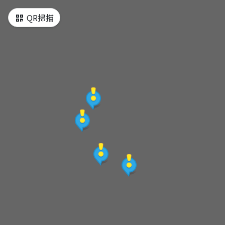
QR掃描
梗枋古道登山口
峻工石階刻石
林宅(更新路138號)
好漢坡
Z字坡
坪溪古道1
望龜山