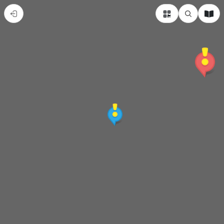
南
臺
幼
保
系