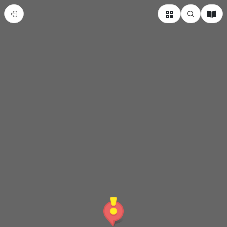
保
母
檢
定
教
室、
保
母
教