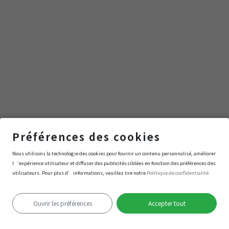
室
Préférences des cookies
保母檢定教室、保母教室
Nous utilisons la technologie des cookies pour fournir un contenu personnalisé, améliorer
l‘expérience utilisateur et diffuser des publicités ciblées en fonction des préférences des
utilisateurs. Pour plus d’informations, veuillez lire notre
Politique de confidentialité.
Navigation
Entrer
Ouvrir les préférences
Accepter tout
Échec de la localisation