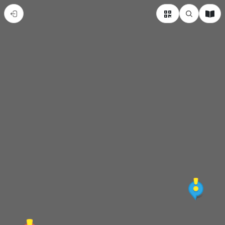
大
學
新
生
活
南
台
科
技