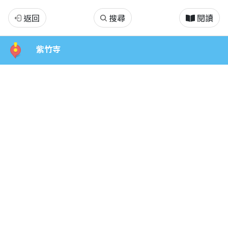
奇
返回
搜尋
閱讀
美
紫竹寺
說
故
事