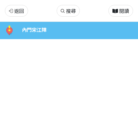
旗
返回
搜尋
閱讀
旗
內門宋江陣
美
說
故
事.
宋
江
陣